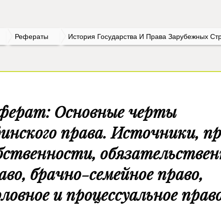
Рефераты
История Государства И Права Зарубежных Ст
ферат: Основные черты
инского права. Источники, п
бственности, обязательствен
аво, брачно-семейное право,
оловное и процессуальное прав