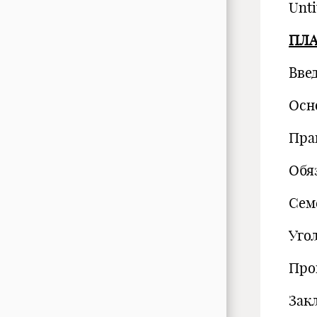
Unti
ПЛ
Вве
Осн
Пра
Обя
Сем
Уго
Про
Зак