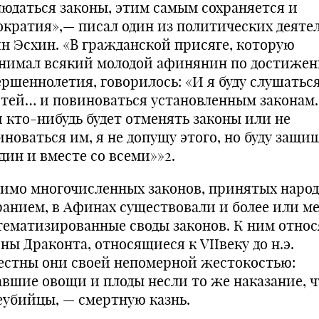
блюдаться законы, этим самым сохраняется и
окра­тия»,— писал один из политических деяте
н Эсхин. «В гражданской присяге, которую
нимал всякий молодой афинянин по достиже
ершеннолетия, говорилось: «И я буду слушатьс
стей… и повиноваться установленным за­конам
и кто-нибудь будет отменять законы или не
иноваться им, я не допущу этого, но буду защи
дин и вместе со всеми»»2.
имо многочисленных законов, принятых наро
ранием, в Афинах существовали и более или м
те­матизированные своды законов. К ним относ
ны Драконта, относящиеся к VIIвеку до н.э.
естны они своей непомерной жестокостью:
авшие овощи и плоды несли то же наказание, ч
еубийцы, — смертную казнь.