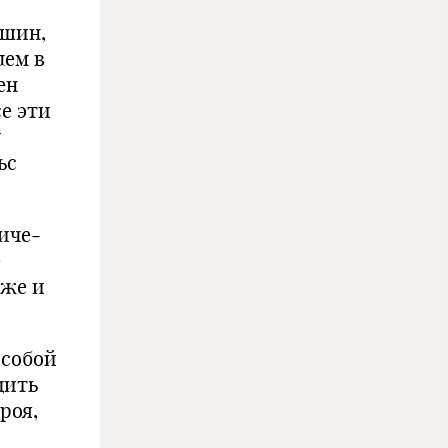
йшин,
лем в
ен
се эти
у
ьс
иче­
е
уже и
особой
дить
роя,