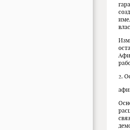
гар
созд
име
влас
Изм
ост
Афи
раб
2. 
афи
Осн
рас
свя
дем