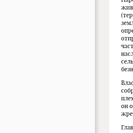
жив
(те
зем
опр
отп
час
нас
сел
без
Вла
соб
пле
он о
жре
Гла