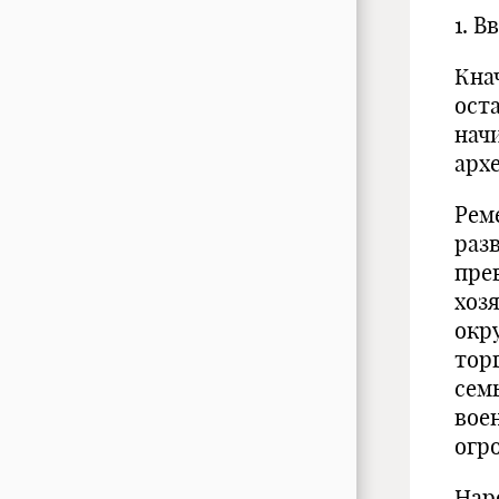
1. В
Кнач
ост
нач
арх
Рем
разв
пре
хоз
окр
тор
сем
вое
огр
Нар