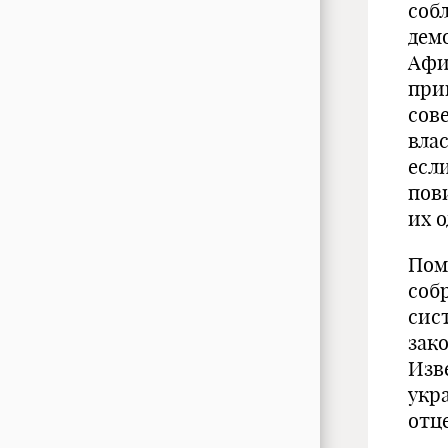
со­
дем
Афи
при
сов
вла
есл
пов
их о
Пом
соб
сис
зако
Изв
укр
отц