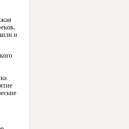
лжая
реков,
дили и
кого
ика
нятие
ческие
в,