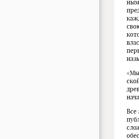
ным
пре
каж
сво
кото
вла
пер
наз
«Мы
ско
дре
нача
Все
пуб
сло
обе