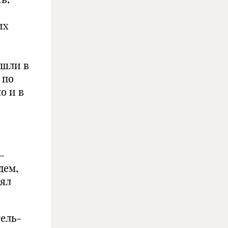
их
ешли в
 по
о и в
—
дем,
нял
тель­