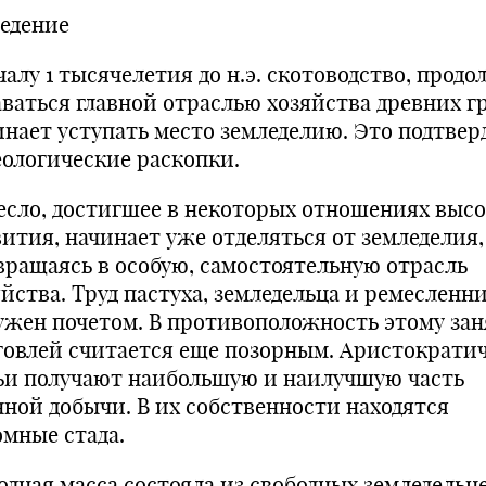
ведение
алу 1 тысячелетия до н.э. ското­водство, продо
аваться главной отраслью хозяйства древних г
инает уступать место земледелию. Это подтвер
еологические раскопки.
есло, достигшее в некоторых отношениях высо
ития, на­чинает уже отделяться от земледелия,
вращаясь в особую, самостоятельную отрасль
яйства. Труд пастуха, земледельца и ремесленн
ужен почетом. В противопо­ложность этому за
говлей считается еще позорным. Аристократи
ьи получают наибольшую и наилучшую часть
нной добычи. В их собственности нахо­дятся
омные стада.
одная масса состояла из свободных земледельце