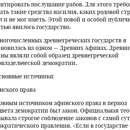
антировать по­слушание рабов. Для этого требо
ать такие сред­ства насилия, каких родовой ст
л и не мог иметь. Этой повой и особой публич
тью явилось государ­ство.
ногочисленных древнегреческих государств я
ановилась на одном — Древних Афинах. Древни
ны являли собой образец древнегреческой
овладельческой демократии.
Основные источники
нского права
овным источником афинского права в период
цвета демократии был закон. Официальная те
зывала строгое соблюдение законов с самой су
ократического правления. «Если в государстве 