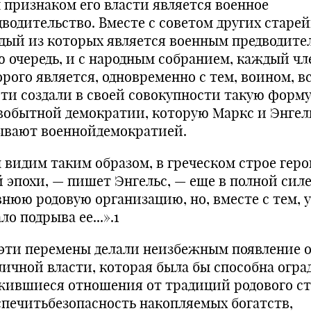
 признаком его власти является военное
дводитель­ство. Вместе с советом других старе
дый из кото­рых является военным предводите
ю очередь, и с народным собранием, каждый чл
рого является, одно­временно с тем, воином, в
сти создали в своей со­вокупности такую форм
вобытной демократии, которую Маркс и Энгел
ывают военнойдемократией.
 видим таким образом, в греческом строе геро
й эпохи, — пишет Энгельс, — еще в полной сил
внюю родовую организацию, но, вместе с тем, 
ло подры­ва ее...».1
 эти перемены делали неизбежным появление 
личной власти, которая была бы способна огра
­жившиеся отношения от традиций родового ст
спе­читьбезопасность накопляемых богатств,