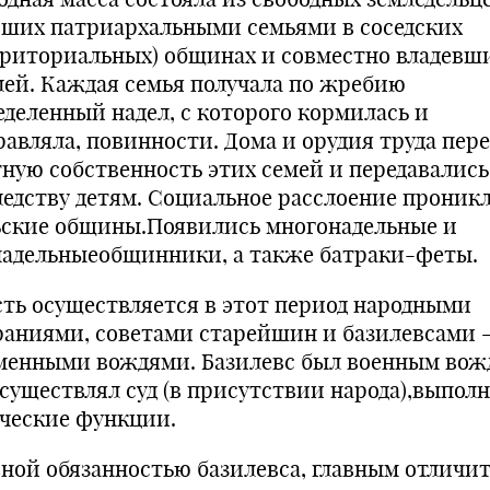
ших патриархальными семьями в соседских
рриториальных) общинах и совместно владевш
лей. Каждая семья получала по жребию
еделенный надел, с которого кормилась и
равляла, повинности. Дома и орудия труда пер
тную собственность этих семей и передавались
ледству детям. Социальное расслоение проникл
ьские общины.Появились многонадельные и
надельныеобщинники, а также батраки-феты.
сть осу­ществляется в этот период народными
раниями, советами старейшин и базилевсами 
менными вождями. Базилевс был военным вож
существлял суд (в присут­ствии народа),выпол
ческие функции.
вной обязанностью базилевса, главным отличи