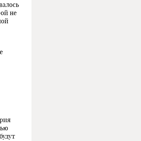
валось
рой не
ной
е
ория
тью
будут