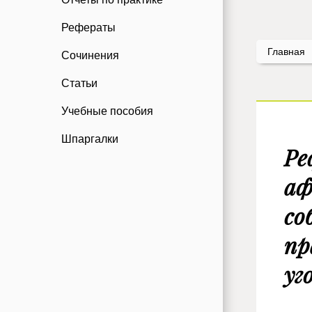
Рефераты
Главная
Сочинения
Статьи
Учебные пособия
Шпаргалки
Ре
аф
со
пр
уг