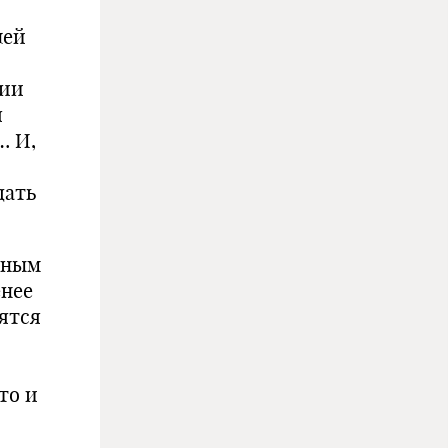
лей
нии
я
… И,
щать
дным
енее
ятся
то и