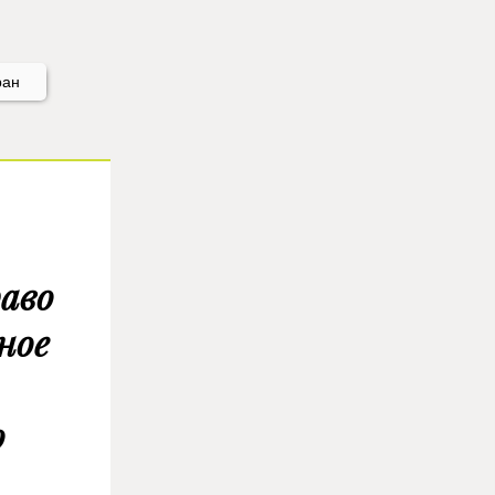
ран
раво
ное
о