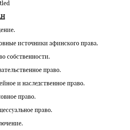
tled
АН
дение.
овные источники афинского права.
во собственности.
зательственное право.
ейное и наследственное право.
ловное право.
цессуальное право.
лючение.