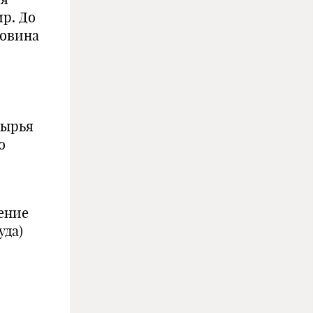
ир. До
ловина
сырья
о
ение
уда)