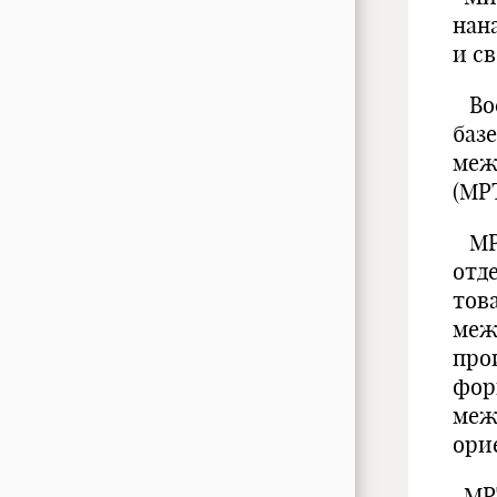
нан
и с
Вос
баз
меж
(МРТ
МРТ
отд
тов
меж
про
фор
меж
ори
МРТ