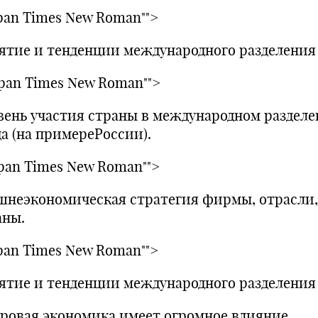
span Times New Roman"">
ятие и тенденции международного разделения 
span Times New Roman"">
вень участия страны в международном раздел
да (на примереРоссии).
span Times New Roman"">
шнеэкономическая стратегия фирмы, отрасли,
аны.
span Times New Roman"">
ятие и тенденции международного разделения 
овая экономика имеет огромное влияние