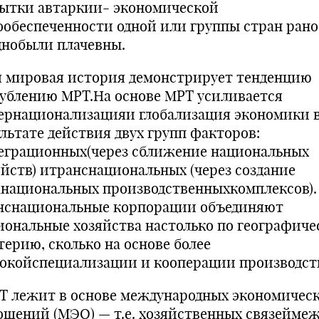
ытки автаркии- экономической
ообеспеченности одной или группы стран рано
днобыли плачевны.
 мировая история демонстрирует тенденцию
лублению МРТ.На основе МРТ усиливается
ернационализацияи глобализация экономики 
ультате действия двух групп факторов:
еграционных(через сближение национальных
яйств) итранснациональных (через создание
национальных производственныхкомплексов).
нснациональные корпорации объединяют
иональные хозяйства настолько по географиче
терию, сколько на основе более
бокойспециализации и кооперации производст
 лежит в основе международных экономичес
ошений (МЭО) — т.е. хозяйственных связейме