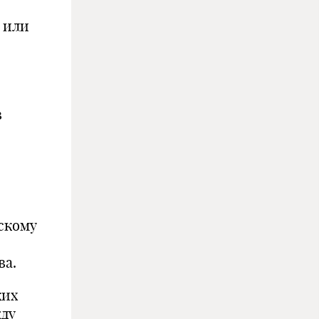
 или
в
скому
ва.
ких
жду