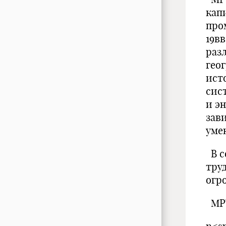
капи
про
19в
раз
гео
ист
сис
и э
зав
уме
В с
тру
огр
МРТ