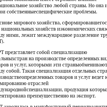
ациональное хозяйство любой страны. Но она 
вои собственныеспецифические проблемы.
нове мирового хозяйства, сформировавшегос
е национальных хозяйств иэкономических связ
ду ними, лежит международное разделение тр
).
 представляет собой специализацию
ельныхстран на производстве определенных ви
аров и услуг, которыми эти страныобмениваю
ду собой. Такая специализация отдельных стра
изводствеопределенных товаров и услуг ведет 
мированию отраслей
дународнойспециализации, продукция которы
ентирована преимущественно на экспорт.
 зародилась в мануфактурный периодразвит