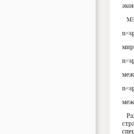
эко
МЭО
n<s
мир
n<s
меж
n<s
меж
Раз
стр
спе