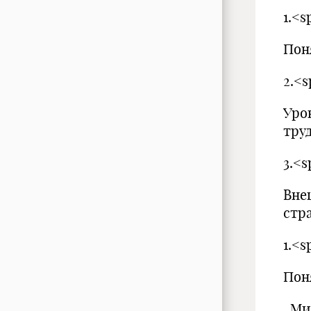
1.<
Пон
2.<
Уро
тру
3.<
Вне
стр
1.<
Пон
Мир