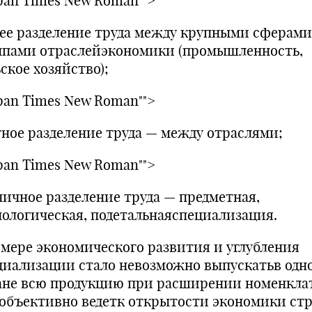
pan Times New Roman"">
ее разделение труда между крупными сферами
ппами отраслейэкономики (промышленность,
ское хозяйство);
pan Times New Roman"">
тное разделение труда — между отраслями;
pan Times New Roman"">
ничное разделение труда — предметная,
нологическая, подетальнаяспециализация.
ере экономического развития и углубления
циализации стало невозможно выпускатьв одн
ане всю продукцию при расширении номенкла
 объективно ведетк открытости экономики стр