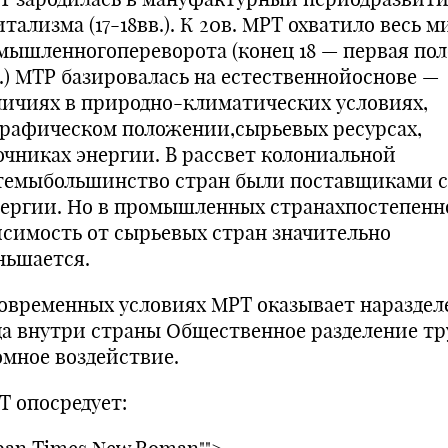
тализма (17-18вв.). К 20в. МРТ охватило весь м
мышленногопереворота (конец 18 — первая по
в.) МТР базировалась на естественнойоснове —
личиях в природно-климатических условиях,
графическом положении,сырьевых ресурсах,
очниках энергии. В рассвет колониальной
темыбольшинство стран были поставщиками 
нергии. Но в промышленных странахпостепенн
исимость от сырьевых стран значительно
ньшается.
овременных условиях МРТ оказывает нараздел
да внутри страны Общественное разделение тр
омное воздействие.
 опосредует: