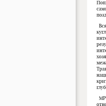
Поп
сам
поз
Вся
куг
инт
рез
инт
хоз
меж
Тра
нац
кри
глу
МРТ
отн