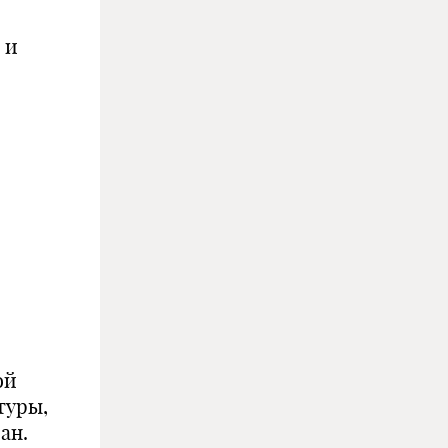
 и
ой
туры,
ан.