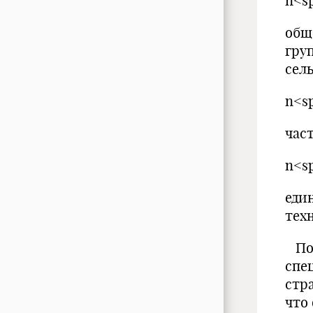
n<s
общ
гру
сель
n<s
час
n<s
еди
тех
Пом
спе
стр
что