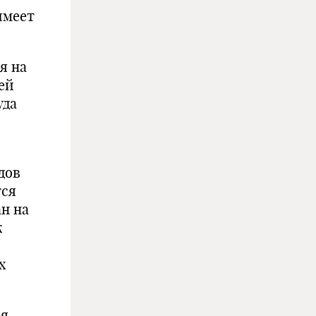
имеет
я на
ей
уда
дов
тся
н на
к
х
ия