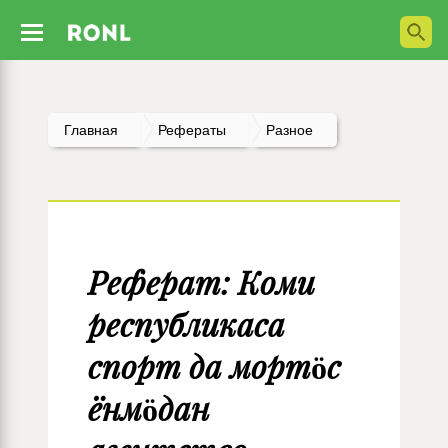
Главная
Рефераты
Разное
Реферат: Коми
республикаса
спорт да мортöс
ёнмöдан