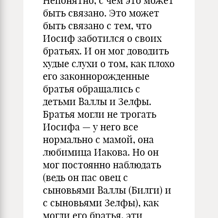
Непонятно, с чем это может
быть связано. Это может
быть связано с тем, что
Иосиф заботился о своих
братьях. И он мог доводить
худые слухи о том, как плохо
его законнорожденные
братья обращались с
детьми Валлы и Зелфы.
Братья могли не трогать
Иосифа — у него все
нормально с мамой, она
любимица Иакова. Но он
мог постоянно наблюдать
(ведь он пас овец с
сыновьями Валлы (Билги) и
с сыновьями Зелфы), как
могли его братья, эти