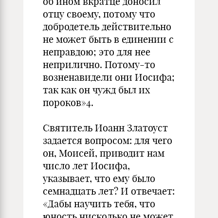
об ином вкратце доносил
отцу своему, потому что
добродетель действительно
не может быть в единении с
неправдою; это для нее
неприлично. Потому-то
возненавидели они Иосифа;
так как он чужд был их
пороков»4.
Святитель Иоанн Златоуст
задается вопросом: для чего
он, Моисей, приводит нам
число лет Иосифа,
указывает, что ему было
семнадцать лет? И отвечает:
«Дабы научить тебя, что
юность нисколько не может