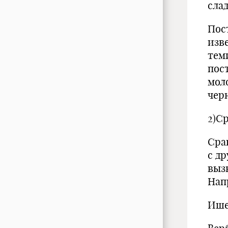
слад
Пос
изв
тем
пос
мол
черн
2)С
Сра
с д
выз
Напр
Ишел