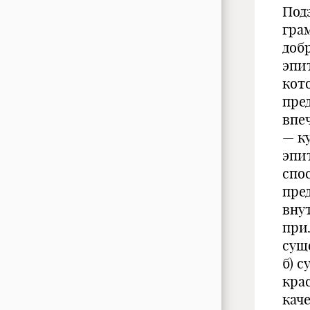
Под
гра
доб
эпи
кот
пре
впеч
— ку
эпи
спо
пре
вну
при
сущ
б) 
кра
кач