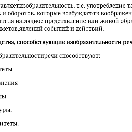
тавляетизобразительность, т.е. употребление т
в и оборотов, которые возбуждаютв воображе
ателя наглядное представление или живой обр
дметов,явлений событий и действий.
дства, способствующие изобразительности реч
бразительностиречи способствуют:
теты
внения
пы
уры.
питеты.