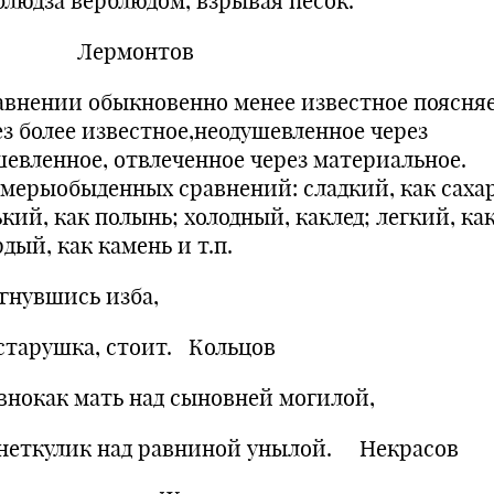
блюдза верблюдом, взрывая песок.
ермонтов
авнении обыкновенно менее известное поясня
ез более известное,неодушевленное через
шевленное, отвлеченное через материальное.
мерыобыденных сравнений: сладкий, как сахар
кий, как полынь; холодный, каклед; легкий, как
дый, как камень и т.п.
гнувшись изба,
старушка, стоит. Кольцов
внокак мать над сыновней могилой,
неткулик над равниной унылой. Некрасов