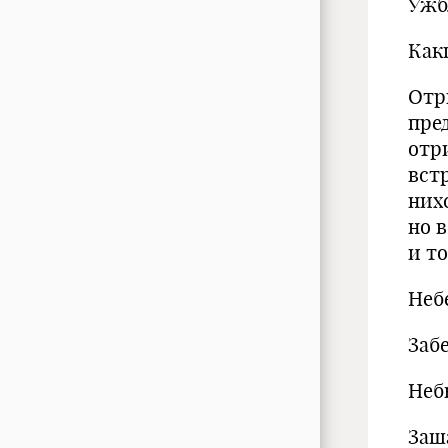
Ужб
Как
Отр
пре
отр
вст
них
но 
и т
Неб
Заб
Неб
Заш