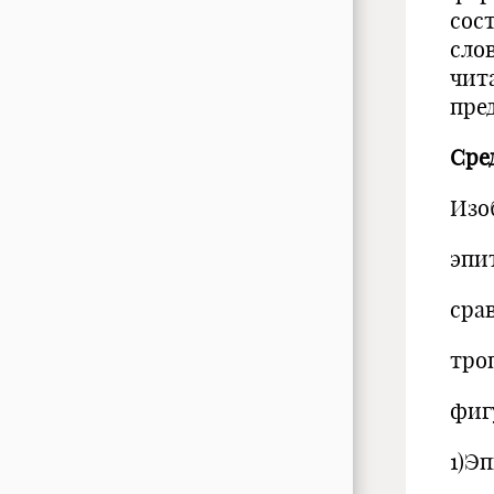
сос
сло
чит
пре
Сре
Изо
эпи
сра
тро
фиг
1)Э