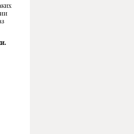
аких
нии
аз
и.