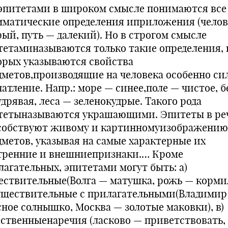
эпитетами в широком смысле понимаются все
мматические определения иприложения (челов
рый, путь — далекий). Но в строгом смысле
тетаминазываются только такие определения, 
орых указываются свойства
дметов,производящие на человека особенно си
атление. Напр.: море — синее,поле — чистое, б
дрявая, леса — зеленокудрые. Такого рода
тетыназываются украшающими. Эпитеты в ре
собствуют живому и картинномуизображению
дметов, указывая на самые характерные их
тренние и внешниепризнаки.… Кроме
лагательных, эпитетами могут быть: а)
ествительные(Волга — матушка, рожь — корми
существительные с прилагательными(Владимир
сное солнышко, Москва — золотые маковки), в)
ественныенаречия (ласково — приветствовать,