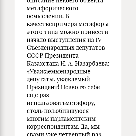
описание некоего объекта
метафорического
осмысления. В
качествепримера метафоры
этого типа можно привести
начало выступления на IV
Съезденародных депутатов
СССР Президента
Казахстана Н. А. Назарбаева:
«Уважаемыенародные
депутаты, уважаемый
Президент! Позволю себе
еще раз
использоватьметафору,
столь полюбившуюся
многим парламентским
корреспондентам. Да, мы
свами уже четвертый раз