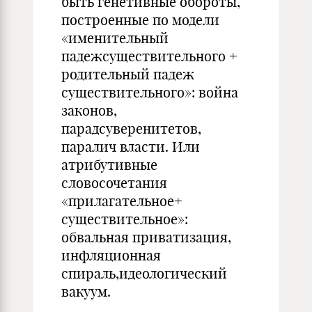
быть генетивные обороты,
построенные по модели
«именительный
падежсуществительного +
родительный падеж
существительного»: война
законов,
парадсуверенитетов,
паралич власти. Или
атрибутивные
словосочетания
«прилагательное+
существительное»:
обвальная приватизация,
инфляционная
спираль,идеологический
вакуум.