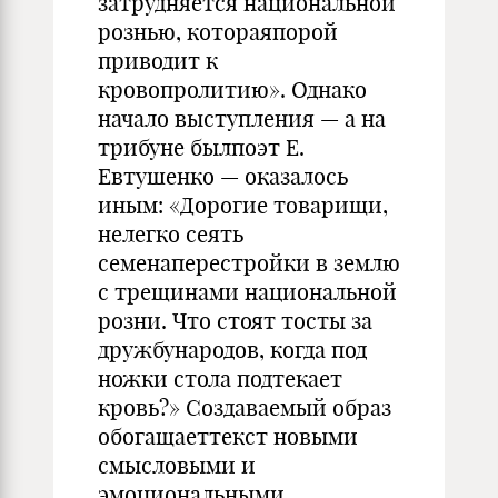
затрудняется национальной
рознью, котораяпорой
приводит к
кровопролитию». Однако
начало выступления — а на
трибуне былпоэт Е.
Евтушенко — оказалось
иным: «Дорогие товарищи,
нелегко сеять
семенаперестройки в землю
с трещинами национальной
розни. Что стоят тосты за
дружбународов, когда под
ножки стола подтекает
кровь?» Создаваемый образ
обогащаеттекст новыми
смысловыми и
эмоциональными